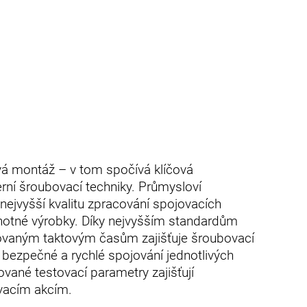
vá montáž – v tom spočívá klíčová
í šroubovací techniky. Průmysloví
 nejvyšší kvalitu zpracování spojovacích
notné výrobky. Díky nejvyšším standardům
izovaným taktovým časům zajišťuje šroubovací
 bezpečné a rychlé spojování jednotlivých
ované testovací parametry zajišťují
vacím akcím.