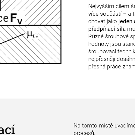
Nejvyšším cílem š
více
součástí – a 
chovat jako
jeden 
předpínací síla
mus
Různé šroubové spo
hodnoty jsou stan
šroubovací technik
nejpřesněji dosáhn
přesná práce zname
ací
Na tomto místě uvádím
procesů: