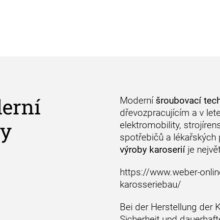
derní
Moderní
šroubovací tec
dřevozpracujícím a v let
ky
elektromobility, strojíre
spotřebičů a lékařských 
výroby karoserií
je nejvě
https://www.weber-onlin
karosseriebau/
Bei der Herstellung der
Sicherheit und dauerha