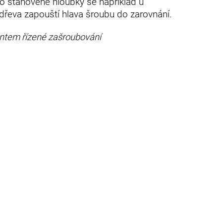
o stanovené hloubky se například u
dřeva zapouští hlava šroubu do zarovnání.
tem řízené zašroubování