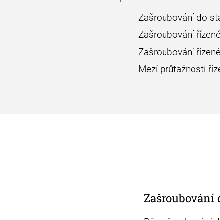
Zašroubování do st
Zašroubování říze
Zašroubování řízen
Mezí průtažnosti ří
Zašroubování 