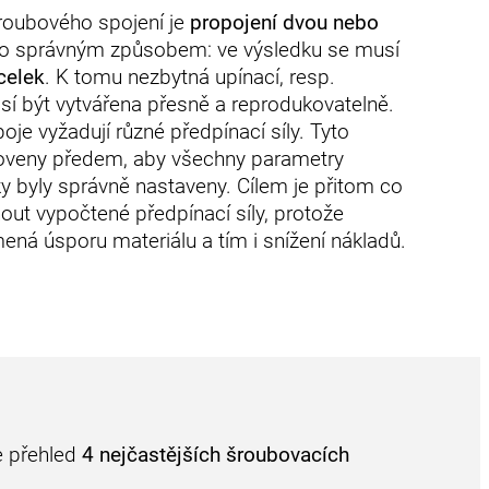
roubového spojení je
propojení dvou nebo
to správným způsobem: ve výsledku se musí
celek
. K tomu nezbytná upínací, resp.
í být vytvářena přesně a reprodukovatelně.
je vyžadují různé předpínací síly. Tyto
oveny předem, aby všechny parametry
y byly správně nastaveny. Cílem je přitom co
out vypočtené předpínací síly, protože
ná úsporu materiálu a tím i snížení nákladů.
e přehled
4 nejčastějších šroubovacích