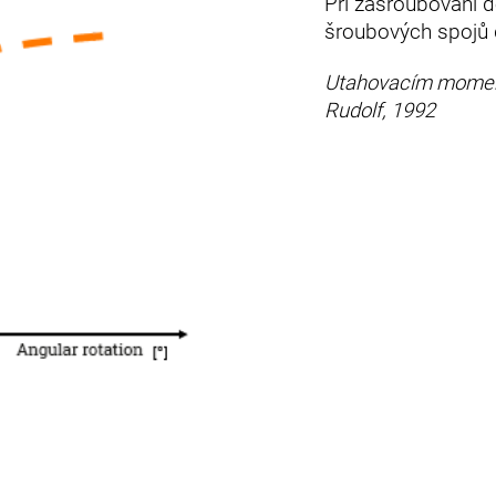
Při zašroubování d
šroubových spojů 
Utahovacím momen
Rudolf, 1992