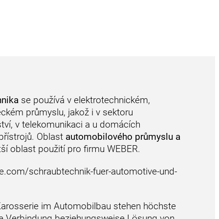
hnika
se používá v elektrotechnickém,
eckém průmyslu, jakož i v sektoru
nství, v telekomunikaci a u domácích
přístrojů. Oblast
automobilového průmyslu a
tší oblast použití pro firmu WEBER.
e.com/schraubtechnik-fuer-automotive-und-
 Karosserie im Automobilbau stehen höchste
fte Verbindung beziehungsweise Lösung von