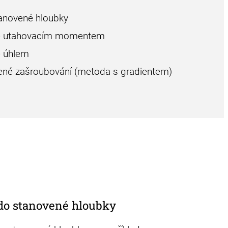
anovené hloubky
né utahovacím momentem
é úhlem
zené zašroubování (metoda s gradientem)
do stanovené hloubky