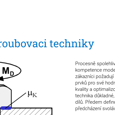
roubovaci techniky
Procesně spolehli
kompetence modern
zákazníci požadují
prvků pro své hod
kvality a optimal
technika důkladné,
dílů. Předem defin
předcházení svolá