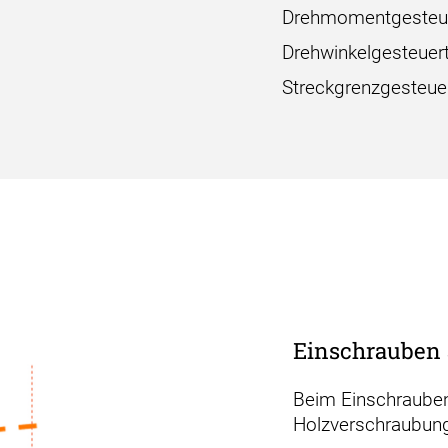
Drehmomentgesteue
Drehwinkelgesteuer
Streckgrenzgesteuer
Einschrauben 
Beim Einschrauben 
Holzverschraubung