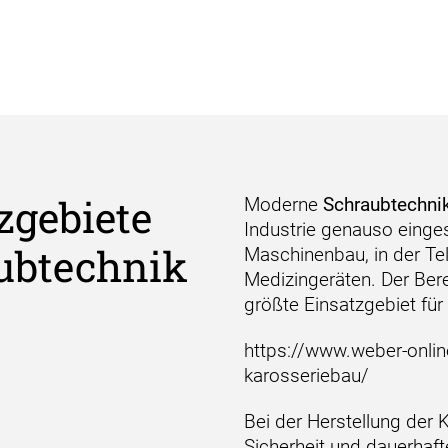
zgebiete
Moderne
Schraubtechni
Industrie genauso einges
ubtechnik
Maschinenbau, in der Te
Medizingeräten. Der Ber
größte Einsatzgebiet fü
https://www.weber-onlin
karosseriebau/
Bei der Herstellung der
Sicherheit und dauerha