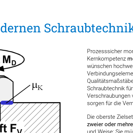
dernen Schraubtechni
Prozesssicher mont
Kernkompetenz
mo
wünschen hochwert
Verbindungselement
Qualitätsmaßstäbe 
Schraubtechnik für
Verschraubungen v
sorgen für die Ve
Die oberste Zielse
zweier oder mehre
und Weise: Sie müs