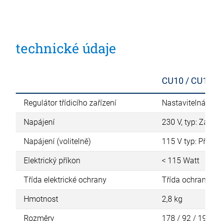
technické údaje
CU10 / CU15
Regulátor třídicího zařízení
Nastavitelná fre
Napájení
230 V, typ: Zastř
Napájení (volitelně)
115 V typ: Přípoj
Elektrický příkon
< 115 Watt
Třída elektrické ochrany
Třída ochrany 1 (
Hmotnost
2,8 kg
Rozměry
178 / 92 / 192 mm