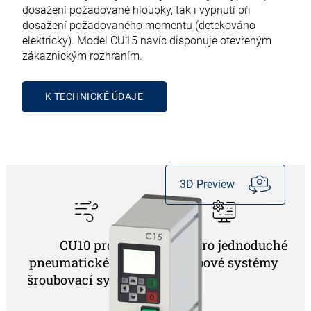
dosažení požadované hloubky, tak i vypnutí při
dosažení požadovaného momentu (detekováno
elektricky). Model CU15 navíc disponuje otevřeným
zákaznickým rozhraním.
K TECHNICKÉ ÚDAJE
3D Preview
CU10 pro
CU15 pro jednoduché
pneumatické ruční
šroubové systémy
šroubovací systémy