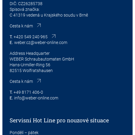
DIČ: CZ26285738
Spisová značka:
C 41319 vedená u Krajského soudu v Brně
Cesta k nám
T.
+420 549 240 965
E.
weber.cz@weber-online.com
Address Headquarter
WEBER Schraubautomaten GmbH
Hans-Urmiller-Ring 56
82515 Wolfratshausen
Cesta k nám
T.
+49 8171 406-0
E.
info@weber-online.com
Servisní Hot Line pro nouzové situace
Pondělí – pátek