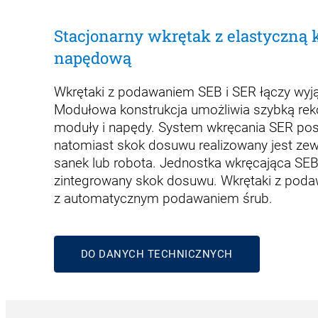
Stacjonarny wkrętak z elastyczną 
napędową
Wkrętaki z podawaniem SEB i SER łączy wyj
Modułowa konstrukcja umożliwia szybką reko
moduły i napędy. System wkręcania SER pos
natomiast skok dosuwu realizowany jest ze
sanek lub robota. Jednostka wkręcająca SE
zintegrowany skok dosuwu. Wkrętaki z pod
z automatycznym podawaniem śrub.
DO DANYCH TECHNICZNYCH