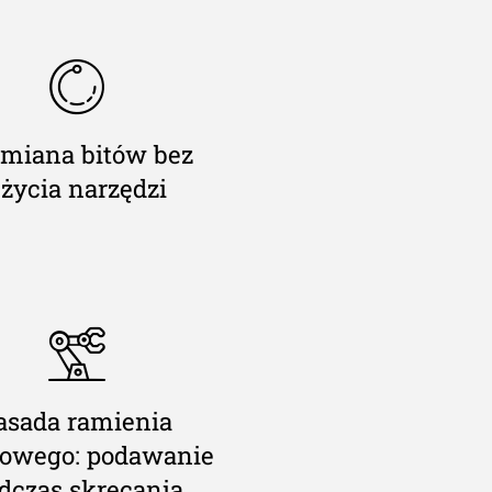
miana bitów bez
życia narzędzi
asada ramienia
towego: podawanie
dczas skręcania