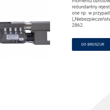
momentu obrotoweg
redundantny rejes
one np. w przypad
(„Niebezpieczeństw
2862.
DO BROSZUR