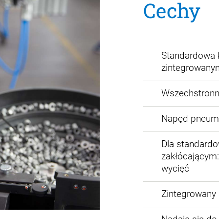
Cechy
Standardowa k
zintegrowany
Wszechstronno
Napęd pneuma
Dla standard
zakłócającym:
wycięć
Zintegrowany 