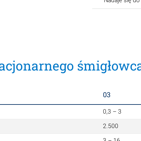
Nadaje się d
tacjonarnego śmigłowc
03
0,3 – 3
2.500
3 – 16