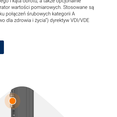
o i kąta obrotu, a także opcjonalnie
trator wartości pomiarowych. Stosowane są
ku połączeń śrubowych kategorii A
o dla zdrowia i życia”) dyrektyw VDI/VDE