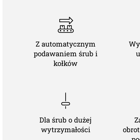
Z automatycznym
Wy
podawaniem śrub i
u
kołków
Dla śrub o dużej
Z
wytrzymałości
obro
po