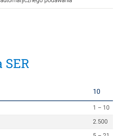
o automatycznego podawania
a SER
10
1 – 10
2.500
5 – 21