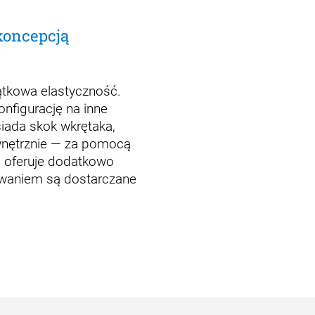
koncepcją
ątkowa elastyczność.
nfigurację na inne
iada skok wkrętaka,
wnętrznie — za pomocą
B oferuje dodatkowo
awaniem są dostarczane