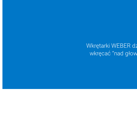
Wkrętarki WEBER dz
wkręcać “nad głow