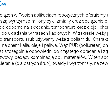
tów
ciążeń w Twoich aplikacjach robotycznych oferujemy 
ą wytrzymać miliony cykli zmiany oraz obciążenie prz
 odporne na skręcanie, temperaturę oraz oleje i chem
i do układania w trasach kablowych. W zakresie węży
 transportu śrub używamy węża z poliamidu. Charakte
na chemikalia, oleje i paliwa. Wąż PUR (poliuretan) c
est szczególnie odpowiedni do częstego obracania i zgi
wowy, będący kombinacją obu materiałów. W ten spo
ranie (dla ostrych śrub), twardy i wytrzymały, na zew