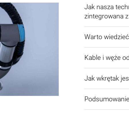
Jak nasza tech
zintegrowana 
Warto wiedzieć
Kable i węże o
Jak wkrętak je
Podsumowani