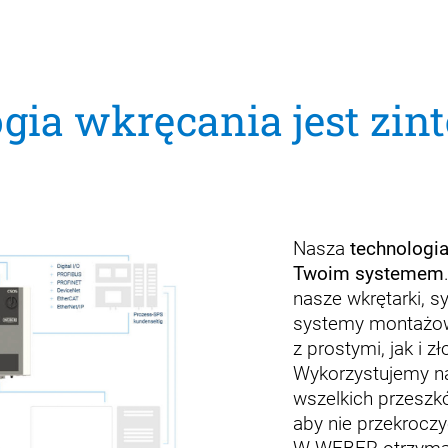
ogia wkręcania jest zi
Nasza
technologi
Twoim systemem
nasze wkrętarki, 
systemy montażow
z prostymi, jak i 
Wykorzystujemy na
wszelkich przeszkó
aby nie przekrocz