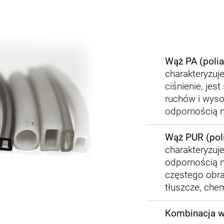
Wąż PA (poli
charakteryzuj
ciśnienie, je
ruchów i wyso
odpornością na
Wąż PUR (poli
charakteryzuje
odpornością n
częstego obrac
tłuszcze, che
Kombinacja w