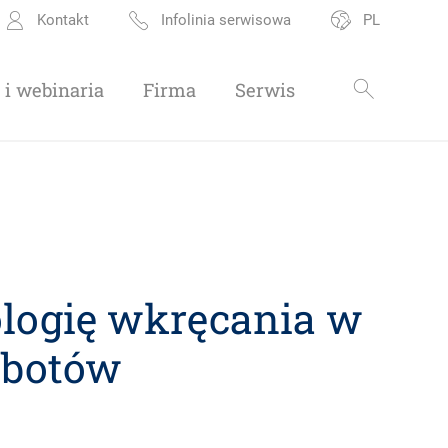
Kontakt
Infolinia serwisowa
PL
i webinaria
Firma
Serwis
logię wkręcania w
obotów