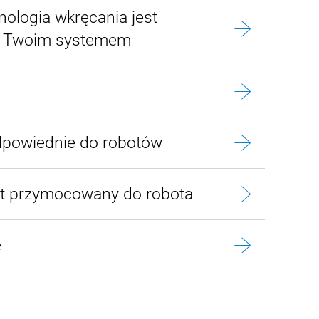
nologia wkręcania jest
z Twoim systemem
dpowiednie do robotów
st przymocowany do robota
e