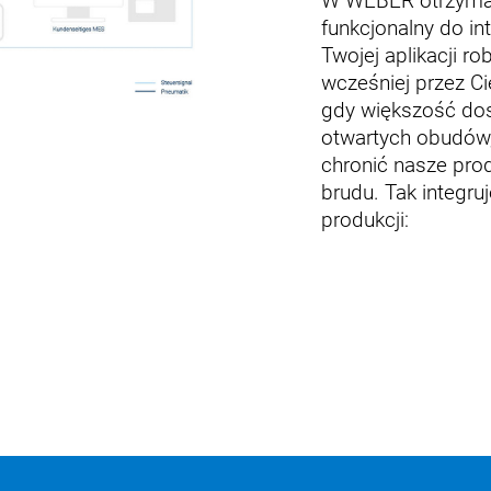
W WEBER otrzymas
funkcjonalny do in
Twojej aplikacji ro
wcześniej przez C
gdy większość do
otwartych obudów
chronić nasze pro
brudu. Tak integru
produkcji: