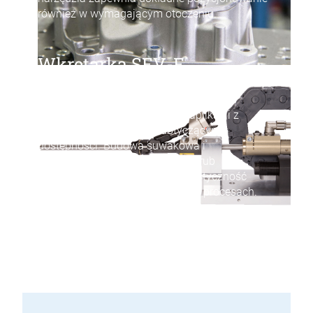
również w wymagającym otoczeniu.
Wkrętarka SEV-E
To rozwinięcie systemu SEV zostało
zaprojektowane specjalnie dla aplikacji z
wysokimi wymaganiami dotyczącymi
dostępności. Budowa suwakowa i
zoptymalizowane prowadzenie śrub
umożliwiają jeszcze większą elastyczność
integracji w zautomatyzowanych procesach.