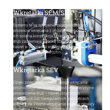
Wkrętarki SEM/SEK
Systemy te są specjalnie zaprojektowane do
procesów wkręcania z podawaniem osiowym.
Ich solidna konstrukcja i precyzyjne podawanie
śrub zapewniają wysoką stabilność procesu –
nawet w przypadku występowania przeszkód
lub nierównych powierzchni.
Wkrętarka SEV
Dzięki zintegrowanej technologii wkręcania
próżniowego ten system umożliwia precyzyjne
prowadzenie śrub – nawet przy trudno
dostępnych lub nieregularnych geometriach
elementów. Pewne utrzymanie śruby w głowicy
narzędzia zapewnia dokładne pozycjonowanie