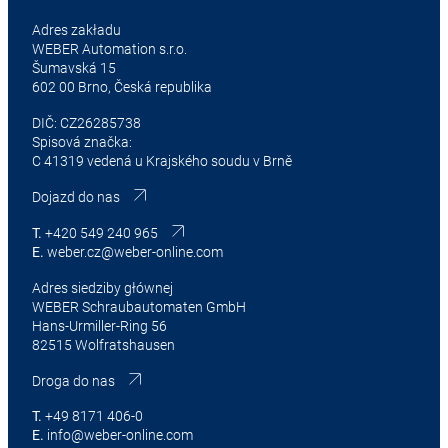
Adres zakładu
WEBER Automation s.r.o.
Šumavská 15
602 00 Brno, Česká republika
DIČ: CZ26285738
Spisová značka:
C 41319 vedená u Krajského soudu v Brně
Dojazd do nas
T.
+420 549 240 965
E.
weber.cz@weber-online.com
Adres siedziby głównej
WEBER Schraubautomaten GmbH
Hans-Urmiller-Ring 56
82515 Wolfratshausen
Droga do nas
T.
+49 8171 406-0
E.
info@weber-online.com