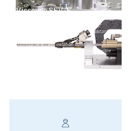
Visseuse SEV-E
Cette évolution du système SEV a été
développée pour les applications nécessitant
une accessibilité accrue. La structure
coulissante et l’alimentation optimisée
permettent une intégration encore plus flexible
dans les processus automatisés.