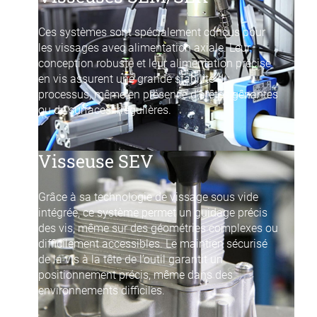
Ces systèmes sont spécialement conçus pour
les vissages avec alimentation axiale. Leur
conception robuste et leur alimentation précise
en vis assurent une grande stabilité du
processus, même en présence d’arêtes gênantes
ou de surfaces irrégulières.
Visseuse SEV
Grâce à sa technologie de vissage sous vide
intégrée, ce système permet un guidage précis
des vis, même sur des géométries complexes ou
difficilement accessibles. Le maintien sécurisé
de la vis à la tête de l’outil garantit un
positionnement précis, même dans des
environnements difficiles.