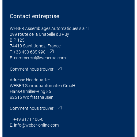
Contact entreprise
WEBER Assemblages Automatiques s.a.r.l.
299 route de la Chapelle du Puy
B.P 125
74410 Saint Jorioz, France
T.
+33 450 685 990
E.
commercial@weberaa.com
Comment nous trouver
Adresse Headquarter
WEBER Schraubautomaten GmbH
Hans-Urmiller-Ring 56
82515 Wolfratshausen
Comment nous trouver
T.
+49 8171 406-0
E.
info@weber-online.com