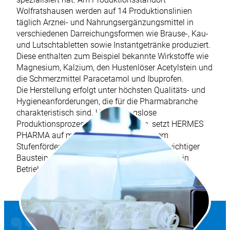
Wolfratshausen werden auf 14 Produktionslinien
täglich Arznei- und Nahrungsergänzungsmittel in
verschiedenen Darreichungsformen wie Brause-, Kau-
und Lutschtabletten sowie Instantgetränke produziert.
Diese enthalten zum Beispiel bekannte Wirkstoffe wie
Magnesium, Kalzium, den Hustenlöser Acetylstein und
die Schmerzmittel Paracetamol und Ibuprofen.
Die Herstellung erfolgt unter höchsten Qualitäts- und
Hygieneanforderungen, die für die Pharmabranche
charakteristisch sind. Um reibungslose
Produktionsprozesse sicherzustellen, setzt HERMES
PHARMA auf modernste Technik. Mit dem
Stufenförderer ZEE von WEBER wurde ein wichtiger
Baustein zur Optimierung der Zuführprozesse in
Betrieb genommen.