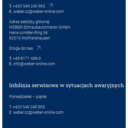
T.
+420 549 240 965
E.
weber.cz@weber-online.com
Adres siedziby głównej
WEBER Schraubautomaten GmbH
Hans-Urmiller-Ring 56
82515 Wolfratshausen
Droga do nas
T.
+49 8171 406-0
E.
info@weber-online.com
Infolinia serwisowa w sytuacjach awaryjnych
Poniedziałek – piątek
T.
+420 549 240 965
E.
weber.cz@weber-online.com