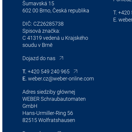
Šumavská 15
602 00 Brno, Česká republika
T.
+420 
E.
weber
DIČ: CZ26285738
Spisová značka:
C 41319 vedená u Krajského
soudu v Brně
Dojazd do nas
T.
+420 549 240 965
E.
weber.cz@weber-online.com
Adres siedziby głównej
WEBER Schraubautomaten
GmbH
Hans-Urmiller-Ring 56
82515 Wolfratshausen