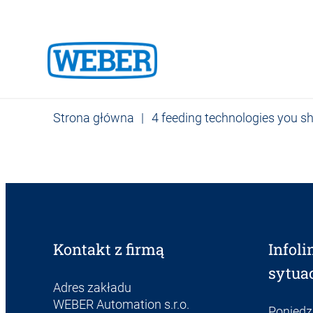
Strona główna
|
4 feeding technologies you s
Kontakt z firmą
Infol
sytua
Adres zakładu
WEBER Automation s.r.o.
Poniedzi