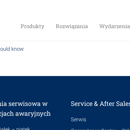
Produkty
Rozwiązania
Wydarzenia 
hould know
inia serwisowa w
Service & After Sale
cjach awaryjnych
Serwis
ałek – piątek