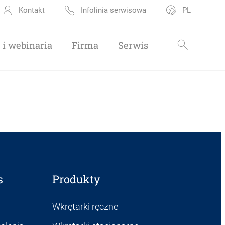
Kontakt
Infolinia serwisowa
PL
i webinaria
Firma
Serwis
s
Produkty
Wkrętarki ręczne