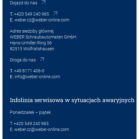
Dojazd do nas
T.
+420 549 240 965
E.
weber.cz@weber-online.com
Adres siedziby głównej
WEBER Schraubautomaten GmbH
Hans-Urmiller-Ring 56
82515 Wolfratshausen
Droga do nas
T.
+49 8171 406-0
E.
info@weber-online.com
Infolinia serwisowa w sytuacjach awaryjnych
Poniedziałek – piątek
T.
+420 549 240 965
E.
weber.cz@weber-online.com