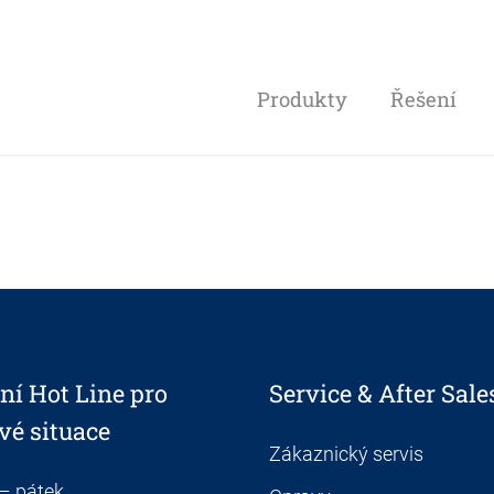
Produkty
Řešení
ní Hot Line pro
Service & After Sale
vé situace
Zákaznický servis
 – pátek