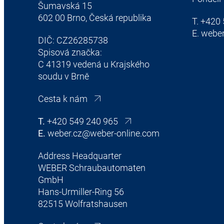
Šumavská 15
602 00 Brno, Česká republika
T.
+420 
E.
weber
DIČ: CZ26285738
Spisová značka:
C 41319 vedená u Krajského
soudu v Brně
Cesta k nám
T.
+420 549 240 965
E.
weber.cz@weber-online.com
Address Headquarter
WEBER Schraubautomaten
GmbH
Hans-Urmiller-Ring 56
82515 Wolfratshausen