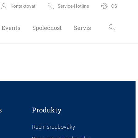
Kontaktovat
Service-Hotline
CS
Events
Společnost
Servis
s
Produkty
Ruční šroubováky