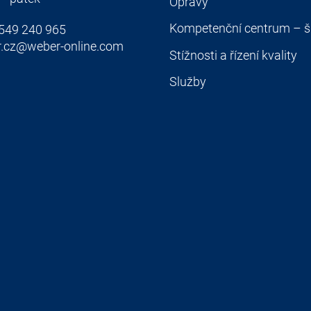
Opravy
Kompetenční centrum – š
549 240 965
.cz@weber-online.com
Stížnosti a řízení kvality
Služby