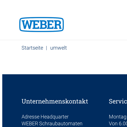
Startseite
|
umwelt
Unternehmenskontakt
Servic
Adresse Headquarter
Montag 
WEBER Schraubautomaten
Von 6.00