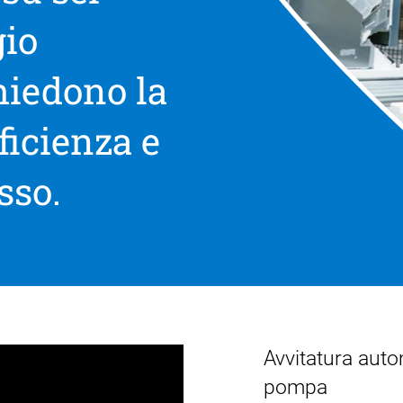
gio
hiedono la
ficienza e
sso.
Avvitatura auto
pompa