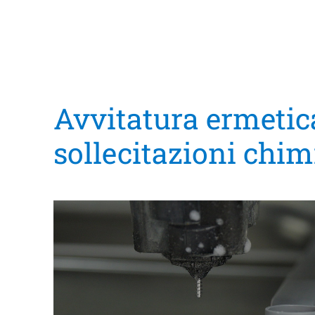
Avvitatura ermetica
sollecitazioni chim