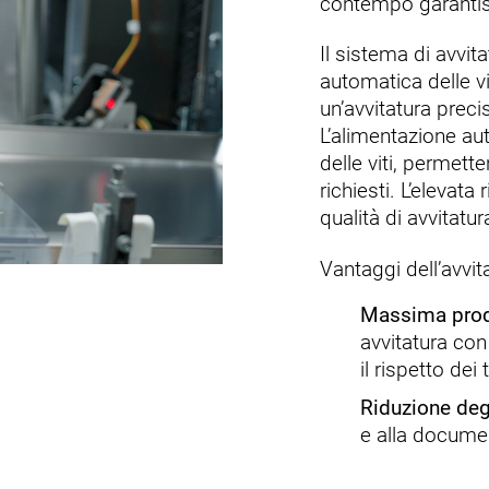
contempo garantis
Il sistema di avvi
automatica delle vi
un’avvitatura preci
L’alimentazione au
delle viti, permett
richiesti. L’elevata
qualità di avvitatu
Vantaggi dell’avvi
Massima produ
avvitatura co
il rispetto dei
Riduzione deg
e alla docume