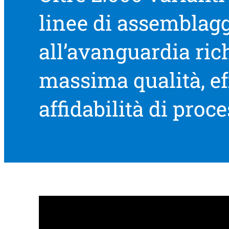
linee di assemblag
all’avanguardia ric
massima qualità, ef
affidabilità di proce