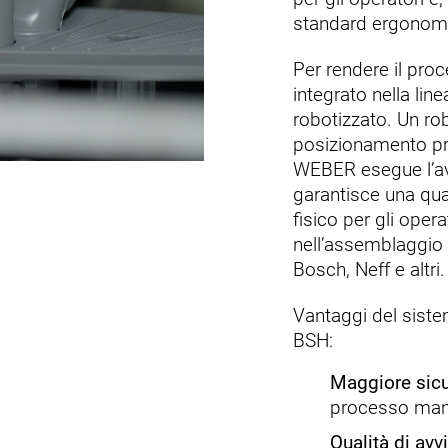
standard ergonomic
Per rendere il pro
integrato nella lin
robotizzato. Un rob
posizionamento pre
WEBER esegue l’avv
garantisce una qua
fisico per gli oper
nell’assemblaggio 
Bosch, Neff e altri.
Vantaggi del siste
BSH:
Maggiore sicu
processo manu
Qualità di avv