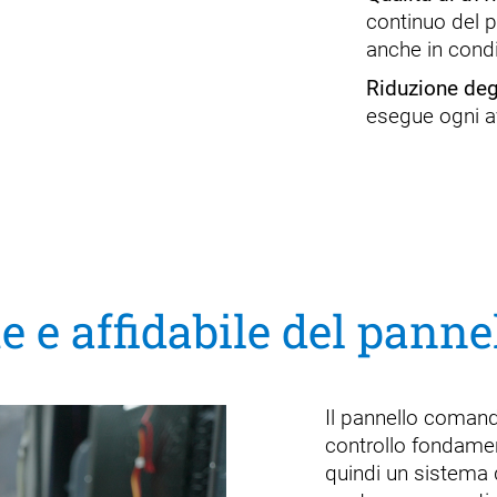
continuo del 
anche in condi
Riduzione degl
esegue ogni av
te e affidabile del pann
Il pannello comandi
controllo fondamen
quindi un sistema d