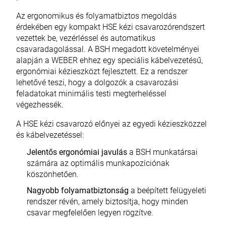
Az ergonomikus és folyamatbiztos megoldás
érdekében egy kompakt HSE kézi csavarozórendszert
vezettek be, vezérléssel és automatikus
csavaradagolással. A BSH megadott követelményei
alapján a WEBER ehhez egy speciális kábelvezetésű,
ergonómiai kézieszközt fejlesztett. Ez a rendszer
lehetővé teszi, hogy a dolgozók a csavarozási
feladatokat minimális testi megterheléssel
végezhessék.
A HSE kézi csavarozó előnyei az egyedi kézieszközzel
és kábelvezetéssel:
Jelentős ergonómiai javulás
a BSH munkatársai
számára az optimális munkapozíciónak
köszönhetően.
Nagyobb folyamatbiztonság
a beépített felügyeleti
rendszer révén, amely biztosítja, hogy minden
csavar megfelelően legyen rögzítve.