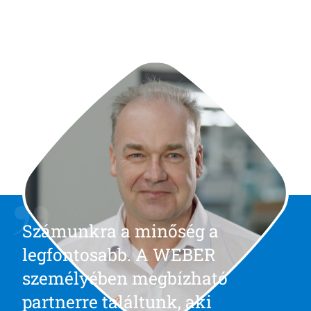
Számunkra a minőség a
legfontosabb. A WEBER
személyében megbízható
partnerre találtunk, aki