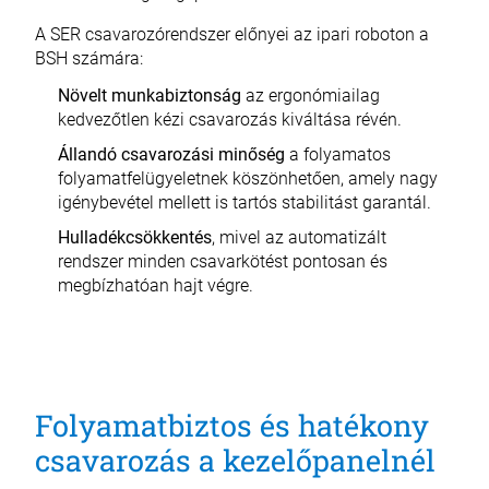
A SER csavarozórendszer előnyei az ipari roboton a
BSH számára:
Növelt munkabiztonság
az ergonómiailag
kedvezőtlen kézi csavarozás kiváltása révén.
Állandó csavarozási minőség
a folyamatos
folyamatfelügyeletnek köszönhetően, amely nagy
igénybevétel mellett is tartós stabilitást garantál.
Hulladékcsökkentés
, mivel az automatizált
rendszer minden csavarkötést pontosan és
megbízhatóan hajt végre.
Folyamatbiztos és hatékony
csavarozás a kezelőpanelnél