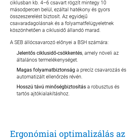
ciklusban kb. 4–6 csavart rögzít mintegy 10
másodpercen belül, ezáltal hatékony és gyors
összeszerelést biztosít. Az egyidejű
csavaradagolásnak és a folyamatfelügyeletnek
köszönhetően a ciklusidő állandó marad.
A SEB állócsavarozó előnyei a BSH számára:
Jelentős ciklusidő-csökkentés
, amely növeli az
általános termelékenységet.
Magas folyamatbiztonság
a precíz csavarozás és
automatizált ellenőrzés révén.
Hosszú távú minőségbiztosítás
a robusztus és
tartós ajtókialakításhoz.
Ergonómiai optimalizálás az