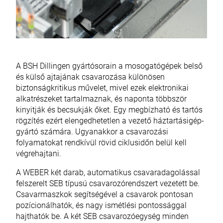
A BSH Dillingen gyártósorain a mosogatógépek belső
és külső ajtajának csavarozása különösen
biztonságkritikus művelet, mivel ezek elektronikai
alkatrészeket tartalmaznak, és naponta többször
kinyitják és becsukják őket. Egy megbízható és tartós
rögzítés ezért elengedhetetlen a vezető háztartásigép-
gyártó számára. Ugyanakkor a csavarozási
folyamatokat rendkívül rövid ciklusidőn belül kell
végrehajtani.
A WEBER két darab, automatikus csavaradagolással
felszerelt SEB típusú csavarozórendszert vezetett be.
Csavarmaszkok segítségével a csavarok pontosan
pozícionálhatók, és nagy ismétlési pontossággal
hajthatók be. A két SEB csavarozóegység minden