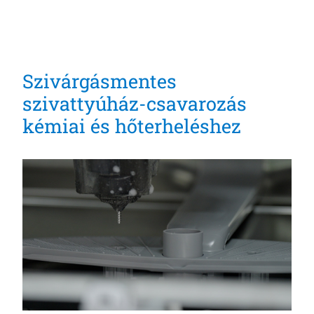
Szivárgásmentes
szivattyúház-csavarozás
kémiai és hőterheléshez