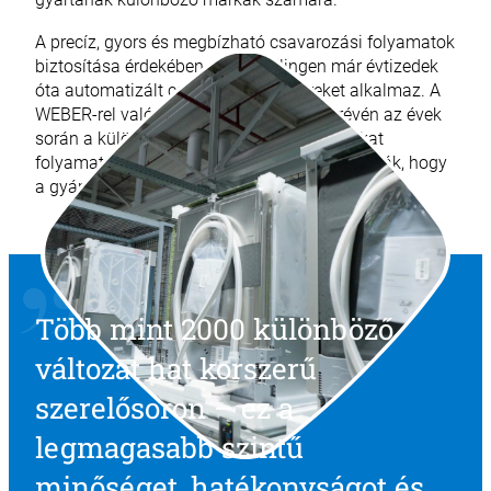
A precíz, gyors és megbízható csavarozási folyamatok
biztosítása érdekében a BSH Dillingen már évtizedek
óta automatizált csavarozórendszereket alkalmaz. A
WEBER-rel való szoros együttműködés révén az évek
során a különböző csavarozási folyamatokat
folyamatosan optimalizálták és automatizálták, hogy
a gyártás még hatékonyabbá váljon.
Több mint 2000 különböző
változat hat korszerű
szerelősoron – ez a
legmagasabb szintű
minőséget, hatékonyságot és