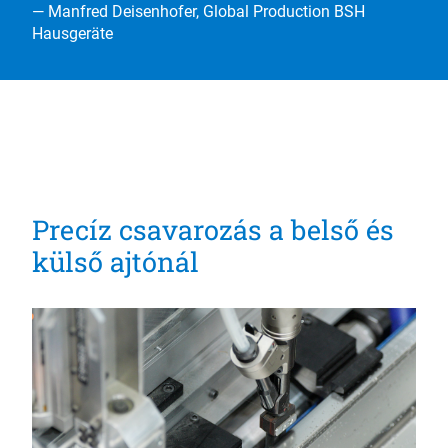
— Manfred Deisenhofer, Global Production BSH
Hausgeräte
Precíz csavarozás a belső és
külső ajtónál