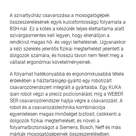
A szivattyúház csavarozása a mosogatógépek
összeszerelésének egyik kulcsfontosságú folyamata a
BSH-nál. Ez a kötés a készülék teljes élettartama alatt
szivárgásmentes kell legyen, hogy ellenálljon a
rendkívül magas hő- és vegyi terhelésnek. Ugyanakkor
a kézi szerelés jelentős fizikai megterhelést jelentett a
dolgozók számára, és hosszú távon nem felelt meg a
vállalat ergonómiai követelményeinek.
A folyamat hatékonyabbá és ergonómikusabbá tétele
érdekében a háztartásigép-gyártó egy robotizált
csavarozórendszert integrált a gyártásba. Egy KUKA
ipari robot végzi a precíz pozícionálást, míg a WEBER
SER csavarozórendszer hajtja végre a csavarozást. A
robot és a csavarozástechnika kombinációja
egyenletesen magas minőséget biztosít, csökkenti a
dolgozók fizikai megterhelését, és növeli a
folyamatbiztonságot a Siemens, Bosch, Neff és más
márkák mosogatógépeinek összeszerelésében.