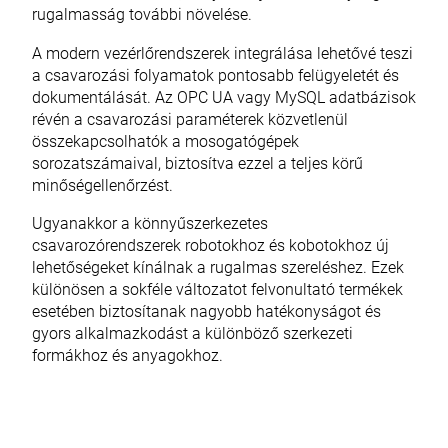
rugalmasság további növelése.
A modern vezérlőrendszerek integrálása lehetővé teszi
a csavarozási folyamatok pontosabb felügyeletét és
dokumentálását. Az OPC UA vagy MySQL adatbázisok
révén a csavarozási paraméterek közvetlenül
összekapcsolhatók a mosogatógépek
sorozatszámaival, biztosítva ezzel a teljes körű
minőségellenőrzést.
Ugyanakkor a könnyűszerkezetes
csavarozórendszerek robotokhoz és kobotokhoz új
lehetőségeket kínálnak a rugalmas szereléshez. Ezek
különösen a sokféle változatot felvonultató termékek
esetében biztosítanak nagyobb hatékonyságot és
gyors alkalmazkodást a különböző szerkezeti
formákhoz és anyagokhoz.