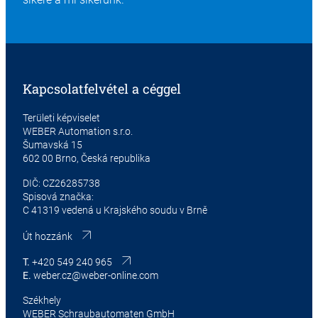
Kapcsolatfelvétel a céggel
Területi képviselet
WEBER Automation s.r.o.
Šumavská 15
602 00 Brno, Česká republika
DIČ: CZ26285738
Spisová značka:
C 41319 vedená u Krajského soudu v Brně
Út hozzánk
T.
+420 549 240 965
E.
weber.cz@weber-online.com
Székhely
WEBER Schraubautomaten GmbH