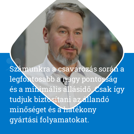
Számunkra a csavarozás során a
legfontosabb a nagy pontosság
és a minimális állásidő. Csak így
tudjuk biztosítani az állandó
minőséget és a hatékony
gyártási folyamatokat.