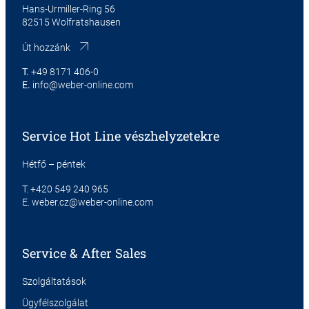
Hans-Urmiller-Ring 56
82515 Wolfratshausen
Út hozzánk
T.
+49 8171 406-0
E.
info@weber-online.com
Service Hot Line vészhelyzetekre
Hétfő – péntek
T.
+420 549 240 965
E.
weber.cz@weber-online.com
Service & After Sales
Szolgáltatások
Ügyfélszolgálat