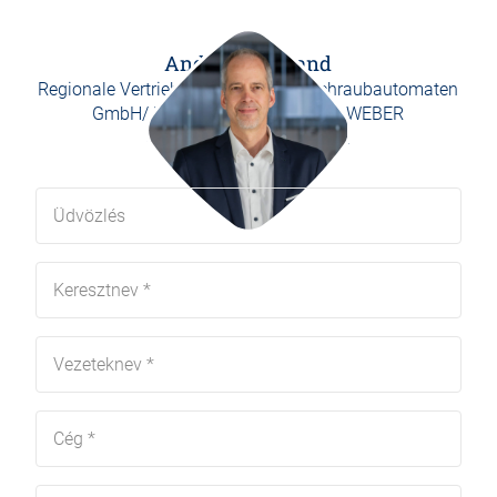
Andreas Wieland
Regionale Vertriebsleitung WEBER Schraubautomaten
GmbH/ Regional sales manager WEBER
Schraubautomaten GmbH