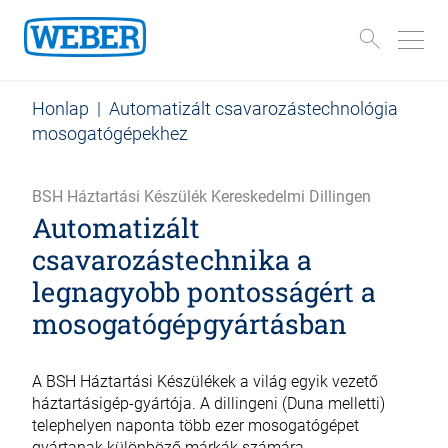
Honlap
|
Automatizált csavarozástechnológia
mosogatógépekhez
BSH Háztartási Készülék Kereskedelmi Dillingen
Automatizált
csavarozástechnika a
legnagyobb pontosságért a
mosogatógépgyártásban
A BSH Háztartási Készülékek a világ egyik vezető
háztartásigép-gyártója. A dillingeni (Duna melletti)
telephelyen naponta több ezer mosogatógépet
gyártanak különböző márkák számára.