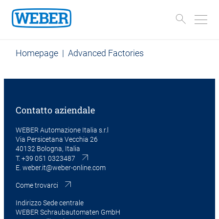
Homepage
|
Advanced Factories
Contatto aziendale
WEBER Automazione Italia s.r.l
Via Persicetana Vecchia 26
40132 Bologna, Italia
T.
+39 051 0323487
E.
weber.it@weber-online.com
Come trovarci
Indirizzo Sede centrale
WEBER Schraubautomaten GmbH