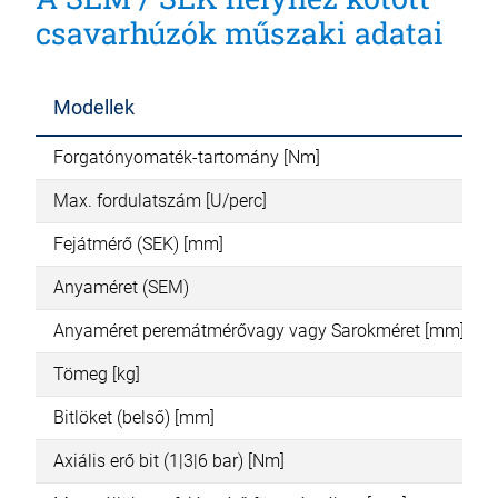
csavarhúzók műszaki adatai
Modellek
Forgatónyomaték-tartomány [Nm]
Max. fordulatszám [U/perc]
Fejátmérő (SEK) [mm]
Anyaméret (SEM)
Anyaméret peremátmérővagy vagy Sarokméret [mm]
Tömeg [kg]
Bitlöket (belső) [mm]
Axiális erő bit (1|3|6 bar) [Nm]