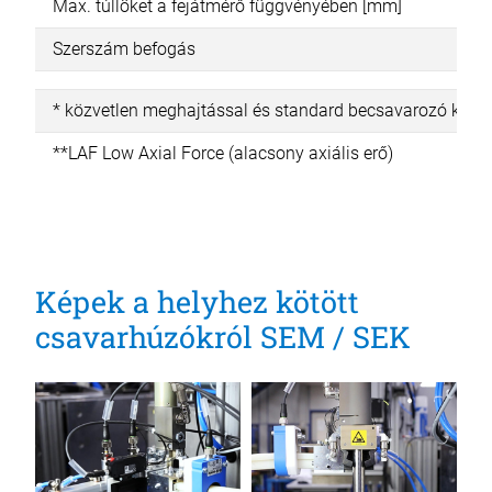
Max. túllöket a fejátmérő függvényében [mm]
Szerszám befogás
* közvetlen meghajtással és standard becsavarozó készle
**LAF Low Axial Force (alacsony axiális erő)
Képek a helyhez kötött
csavarhúzókról SEM / SEK