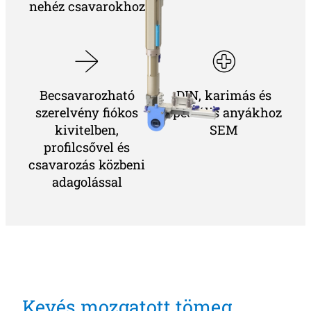
nehéz csavarokhoz
Becsavarozható
DIN, karimás és
szerelvény fiókos
speciális anyákhoz
kivitelben,
SEM
profilcsővel és
csavarozás közbeni
adagolással
Kevés mozgatott tömeg