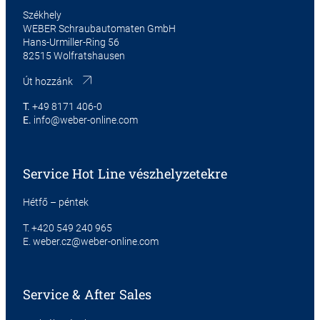
Székhely
WEBER Schraubautomaten GmbH
Hans-Urmiller-Ring 56
82515 Wolfratshausen
Út hozzánk
T.
+49 8171 406-0
E.
info@weber-online.com
Service Hot Line vészhelyzetekre
Hétfő – péntek
T.
+420 549 240 965
E.
weber.cz@weber-online.com
Service & After Sales