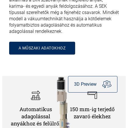
karima- és egyedi anyák feldolgozásához. A SEK
típussal szerelhetők még a fejnehéz csavarok. Mindkét
modell a vákuumtechnikát használja a kötőelemek
folyamatbiztos adagolásához és automatikus
adagolással rendelkeznek.
A MŰSZAKI ADATOKHOZ
3D Preview
Automatikus
150 mm-ig terjedő
adagolással
zavaró élekhez
anyákhoz és felülről