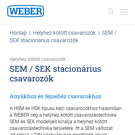
Honlap
|
Helyhez kötött csavarozók
|
SEM /
SEK stacionárius csavarozók
Helyhez kötött csavarozók
SEM / SEK stacionárius
csavarozók
Anyákhoz és fejnehéz csavarokhoz
A HSM és HSK típusú kézi csavarozókhoz hasonlóan
a WEBER cég a helyhez kötött csavarozástechnika
SEM és SEK modelljeit kínálja a helyhez kötött
csavarozástechnika területére. Itt a SEM változat
alkalmas a DIN szabványnak megfelelő anyák,