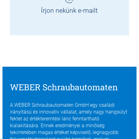
Írjon nekünk e-mailt
WEBER Schraubautomaten
A WEBER Schraubautomaten GmbH egy családi
irányítású és innovatív vállalat, amely nagy hangsúlyt
fektet az értékteremtési lánc fenntartható
kialakítására. Ennek eredményei a minőség
tekintetében magas értéket képviselő, legnagyobb