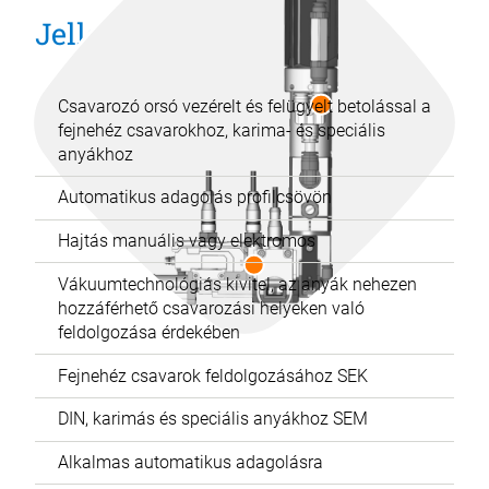
Jellemzők
Csavarozó orsó vezérelt és felügyelt betolással a
fejnehéz csavarokhoz, karima- és speciális
anyákhoz
Automatikus adagolás profilcsövön
Hajtás manuális vagy elektromos
Vákuumtechnológiás kivitel, az anyák nehezen
hozzáférhető csavarozási helyeken való
feldolgozása érdekében
Fejnehéz csavarok feldolgozásához SEK
DIN, karimás és speciális anyákhoz SEM
Alkalmas automatikus adagolásra