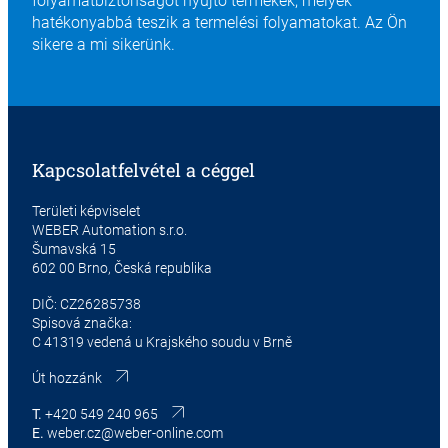
folyamatbiztonságot nyújtó termékek, melyek
hatékonyabbá teszik a termelési folyamatokat. Az Ön
sikere a mi sikerünk.
Kapcsolatfelvétel a céggel
Területi képviselet
WEBER Automation s.r.o.
Šumavská 15
602 00 Brno, Česká republika
DIČ: CZ26285738
Spisová značka:
C 41319 vedená u Krajského soudu v Brně
Út hozzánk
T.
+420 549 240 965
E.
weber.cz@weber-online.com