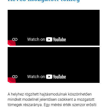
A helyhez rögzített hajtásmodulnak köszönhetően
mindkét modellnél jelentősen csökkent a mozgatott
tömegek részaránya. Egy mérési érték szenzor erősíti