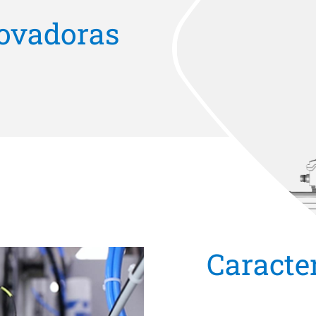
novadoras
Caracter