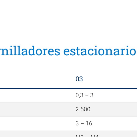
rnilladores estacionari
03
0,3 – 3
2.500
3 – 16