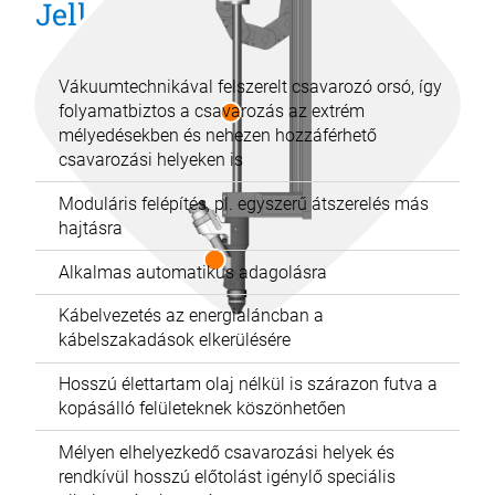
Jellemzők
Vákuumtechnikával felszerelt csavarozó orsó, így
folyamatbiztos a csavarozás az extrém
mélyedésekben és nehezen hozzáférhető
csavarozási helyeken is
Moduláris felépítés, pl. egyszerű átszerelés más
hajtásra
Alkalmas automatikus adagolásra
Kábelvezetés az energialáncban a
kábelszakadások elkerülésére
Hosszú élettartam olaj nélkül is szárazon futva a
kopásálló felületeknek köszönhetően
Mélyen elhelyezkedő csavarozási helyek és
rendkívül hosszú előtolást igénylő speciális