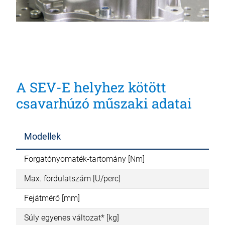
A SEV-E helyhez kötött
csavarhúzó műszaki adatai
Modellek
Forgatónyomaték-tartomány [Nm]
Max. fordulatszám [U/perc]
Fejátmérő [mm]
Súly egyenes változat* [kg]