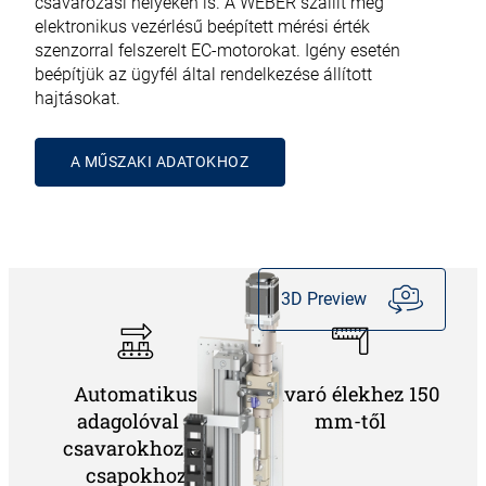
csavarozási helyeken is. A WEBER szállít még
elektronikus vezérlésű beépített mérési érték
szenzorral felszerelt EC-motorokat. Igény esetén
beépítjük az ügyfél által rendelkezése állított
hajtásokat.
A MŰSZAKI ADATOKHOZ
3D Preview
Automatikus
Zavaró élekhez 150
adagolóval a
mm-től
csavarokhoz és
csapokhoz