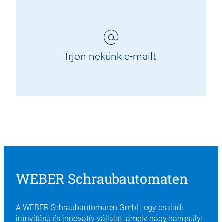
Írjon nekünk e-mailt
WEBER Schraubautomaten
A WEBER Schraubautomaten GmbH egy családi
irányítású és innovatív vállalat, amely nagy hangsúlyt