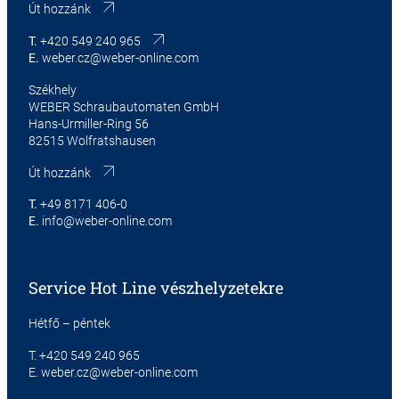
Út hozzánk
T.
+420 549 240 965
E.
weber.cz@weber-online.com
Székhely
WEBER Schraubautomaten GmbH
Hans-Urmiller-Ring 56
82515 Wolfratshausen
Út hozzánk
T.
+49 8171 406-0
E.
info@weber-online.com
Service Hot Line vészhelyzetekre
Hétfő – péntek
T.
+420 549 240 965
E.
weber.cz@weber-online.com