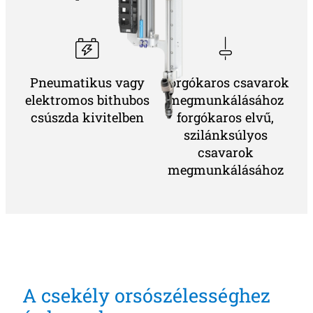
Pneumatikus vagy
Forgókaros csavarok
elektromos bithubos
megmunkálásához
csúszda kivitelben
forgókaros elvű,
szilánksúlyos
csavarok
megmunkálásához
A csekély orsószélességhez