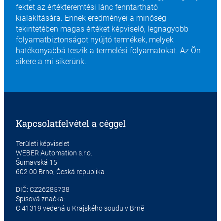
fektet az értékteremtési lánc fenntartható
kialakítására. Ennek eredményei a minőség
tekintetében magas értéket képviselő, legnagyobb
folyamatbiztonságot nyújtó termékek, melyek
hatékonyabbá teszik a termelési folyamatokat. Az Ön
sikere a mi sikerünk.
Kapcsolatfelvétel a céggel
Területi képviselet
WEBER Automation s.r.o.
Šumavská 15
602 00 Brno, Česká republika
DIČ: CZ26285738
Spisová značka:
C 41319 vedená u Krajského soudu v Brně