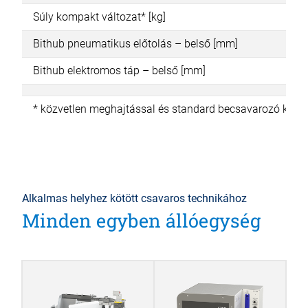
Súly kompakt változat* [kg]
Bithub pneumatikus előtolás – belső [mm]
Bithub elektromos táp – belső [mm]
* közvetlen meghajtással és standard becsavarozó készle
Alkalmas helyhez kötött csavaros technikához
Minden egyben állóegység