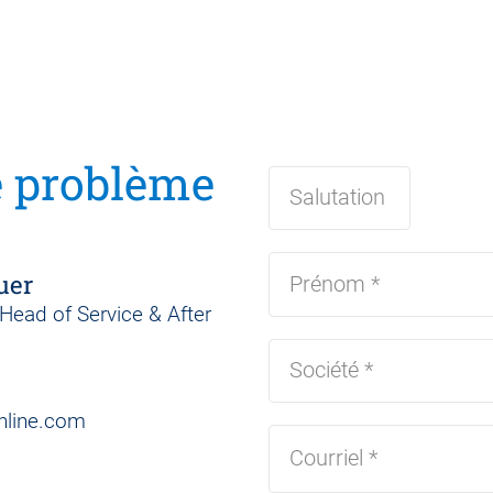
e problème
uer
ead of Service & After
nline.com