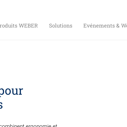
roduits WEBER
Solutions
Evénements & We
pour
s
 combinent ergonomie et