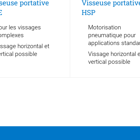
seuse portative
Visseuse portativ
E
HSP
our les vissages
Motorisation
omplexes
pneumatique pour
applications standa
issage horizontal et
rtical possible
Vissage horizontal e
vertical possible