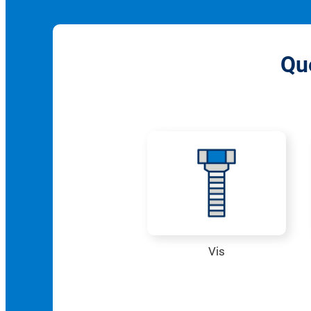
Que
Vis