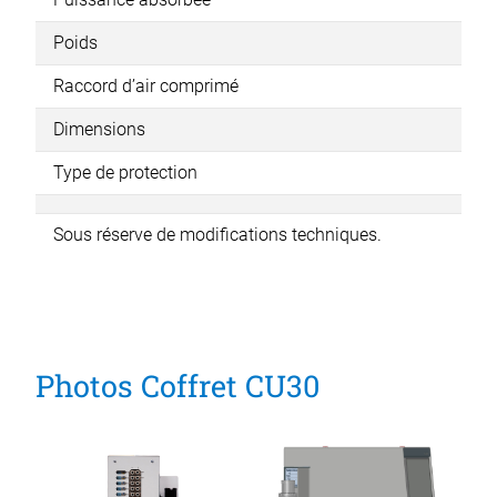
Poids
13,
Raccord d’air comprimé
6 b
Dimensions
364
Type de protection
IP
Sous réserve de modifications techniques.
Sou
Photos Coffret CU30