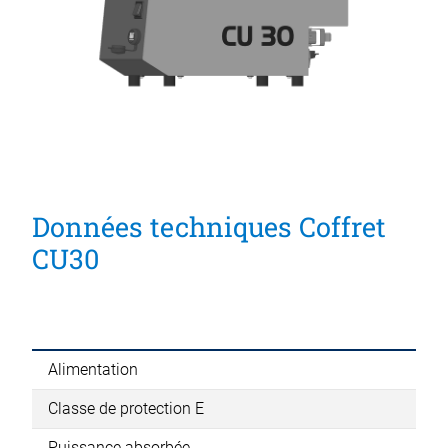
Données techniques Coffret
CU30
CU
Alimentation
100
Classe de protection E
Cla
Puissance absorbée
40