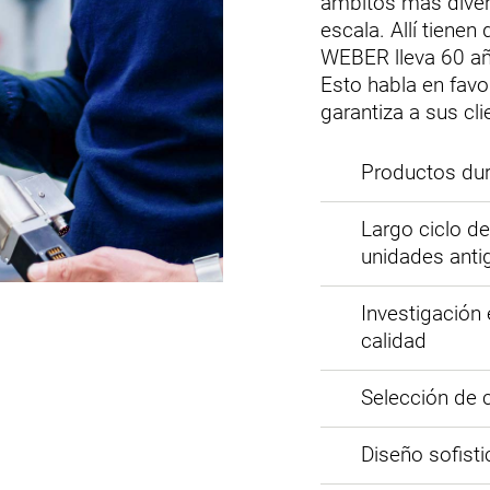
ámbitos más divers
escala. Allí tiene
WEBER lleva 60 añ
Esto habla en favor
garantiza a sus cli
Productos du
Largo ciclo de
unidades anti
Investigación 
calidad
Selección de 
Diseño sofist