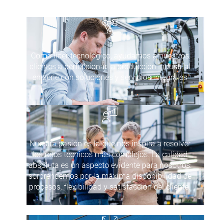
Como líder tecnológico, ayudamos a nuestros
clientes a perfeccionar la producción industrial
en serie con soluciones y servicios integrales
Nuestra pasión es la que nos inspira a resolver
los retos técnicos más complejos. La calidad
absoluta es un aspecto evidente para nosotros:
sorprendemos por la máxima disponibilidad de
procesos, flexibilidad y satisfacción del cliente.