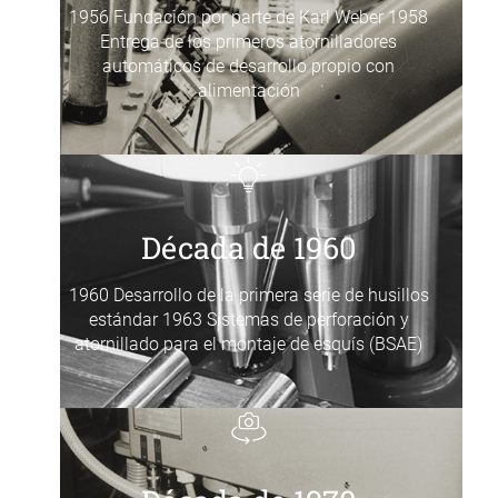
1956 Fundación por parte de Karl Weber 1958
Entrega de los primeros atornilladores
automáticos de desarrollo propio con
alimentación
Década de 1960
1960 Desarrollo de la primera serie de husillos
estándar 1963 Sistemas de perforación y
atornillado para el montaje de esquís (BSAE)