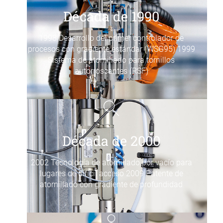
Década de 1990
1998 Desarrollo del primer controlador de
procesos con gradiente estándar (WSG95) 1999
Sistema de atornillado para tornillos
autorroscantes (RSF)
Década de 2000
2002 Tecnología de atornillado por vacío para
lugares de difícil acceso 2009 Patente de
atornillado con gradiente de profundidad