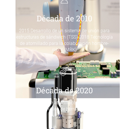
Década de 2010
2015 Desarrollo de un sistema de unión para
estructuras de sándwich (TSS) 2018 Tecnología
de atornillado para la colaboración hombre-
robot (MRK)
Década de 2020
2020 Unidad de atornillado pick&place con
cambio automático de herramientas (SEV-P)