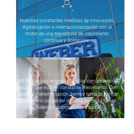
Nuestras constantes medidas de innovación,
digitalización e internacionalización son el
motor de una trayectoria de crecimiento
continua y sostenible.
WEBER es una empresa familiar con presencia
global y que está en constante crecimiento. Con
valentía y determinación, hemos tomado juntos
este camino sin perder de vista nuestras raíces
y nuestra responsabilidad social.