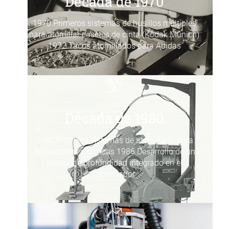
Década de 1970
1970 Primeros sistemas de husillos múltiples
para atornillar casetes de cinta (Kodak Munich)
1972 Tacos atornillados para Adidas
Década de 1980
1980 Primeros sistemas de atornillado para
aplicaciones robóticas 1986 Desarrollo de un
sensor de profundidad integrado en el
atornillador