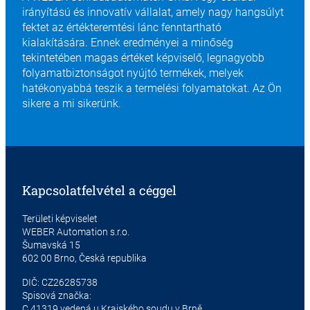
irányítású és innovatív vállalat, amely nagy hangsúlyt
fektet az értékteremtési lánc fenntartható
kialakítására. Ennek eredményei a minőség
tekintetében magas értéket képviselő, legnagyobb
folyamatbiztonságot nyújtó termékek, melyek
hatékonyabbá teszik a termelési folyamatokat. Az Ön
sikere a mi sikerünk.
Kapcsolatfelvétel a céggel
Területi képviselet
WEBER Automation s.r.o.
Šumavská 15
602 00 Brno, Česká republika
DIČ: CZ26285738
Spisová značka:
C 41319 vedená u Krajského soudu v Brně