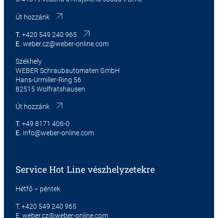
Út hozzánk
T.
+420 549 240 965
E.
weber.cz@weber-online.com
Székhely
WEBER Schraubautomaten GmbH
Hans-Urmiller-Ring 56
82515 Wolfratshausen
Út hozzánk
T.
+49 8171 406-0
E.
info@weber-online.com
Service Hot Line vészhelyzetekre
Hétfő – péntek
T.
+420 549 240 965
E.
weber.cz@weber-online.com