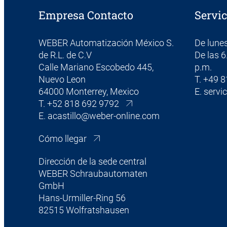
Empresa Contacto
Servic
WEBER Automatización México S.
De lunes
de R.L. de C.V
De las 6
Calle Mariano Escobedo 445,
p.m.
Nuevo Leon
T.
+49 8
64000 Monterrey, Mexico
E.
servi
T.
+52 818 692 9792
E.
acastillo@weber-online.com
Cómo llegar
Dirección de la sede central
WEBER Schraubautomaten
GmbH
Hans-Urmiller-Ring 56
82515 Wolfratshausen