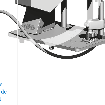
e
 de
l