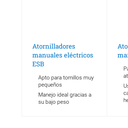
Atornilladores
Ato
manuales eléctricos
ma
ESB
P
a
Apto para tornillos muy
pequeños
Us
c
Manejo ideal gracias a
h
su bajo peso